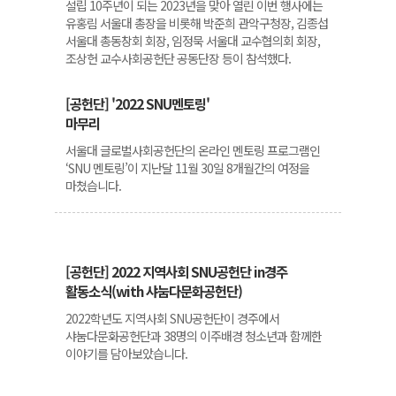
설립 10주년이 되는 2023년을 맞아 열린 이번 행사에는
유홍림 서울대 총장을 비롯해 박준희 관악구청장, 김종섭
서울대 총동창회 회장, 임정묵 서울대 교수협의회 회장,
조상헌 교수사회공헌단 공동단장 등이 참석했다.
[공헌단] '2022 SNU멘토링'
마무리
서울대 글로벌사회공헌단의 온라인 멘토링 프로그램인
‘SNU 멘토링’이 지난달 11월 30일 8개월간의 여정을
마쳤습니다.
[공헌단] 2022 지역사회 SNU공헌단 in경주
활동소식(with 샤눔다문화공헌단)
2022학년도 지역사회 SNU공헌단이 경주에서
샤눔다문화공헌단과 38명의 이주배경 청소년과 함께한
이야기를 담아보았습니다.