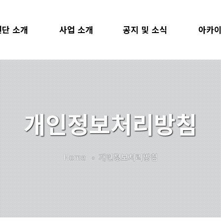
단 소개
사업 소개
공지 및 소식
아카
장 인사말
사회봉사교과목
공지사항
자료검
관 소개
사회공헌형 교과목
공헌단 소식
지난 
개인정보처리방침
SR SDGs
사회공헌아카데미
뉴스레터
조직도
SNU공헌단
언론보도
리더스클럽
찾아가는 멘토링
1:1 문의
Home
개인정보처리방침
USR 후원
SNU멘토링
 및 백서
학생사회공헌단
시는 길
샤눔상호문화공헌단