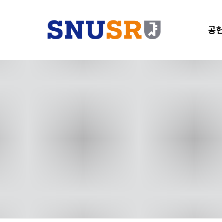
공헌
단
기
SNU
샤눔
SN
총서
오