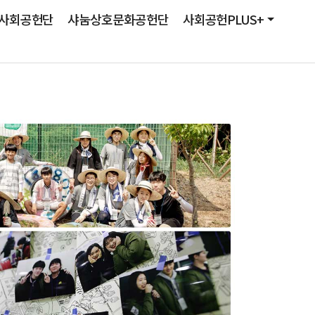
사회공헌단
샤눔상호문화공헌단
사회공헌PLUS+