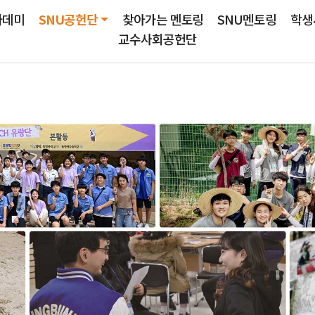
사회공헌PLUS+
카데미
SNU공헌단
찾아가는 멘토링
SNU멘토링
학생
교수사회공헌단
교수사회공헌단