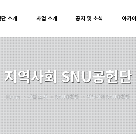
단 소개
사업 소개
공지 및 소식
아카
장 인사말
사회봉사교과목
공지사항
자료검
관 소개
사회공헌형 교과목
공헌단 소식
지난 
지역사회 SNU공헌단
SR SDGs
사회공헌아카데미
뉴스레터
조직도
SNU공헌단
언론보도
리더스클럽
찾아가는 멘토링
1:1 문의
Home
사업 소개
SNU공헌단
지역사회 SNU공헌단
USR 후원
SNU멘토링
 및 백서
학생사회공헌단
시는 길
샤눔상호문화공헌단