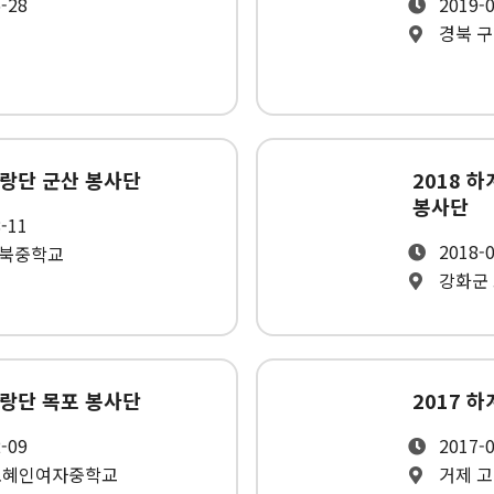
6-28
2019-0
경북 
유랑단 군산 봉사단
2018 
봉사단
8-11
2018-0
산북중학교
강화군
유랑단 목포 봉사단
2017 
2-09
2017-0
목포혜인여자중학교
거제 