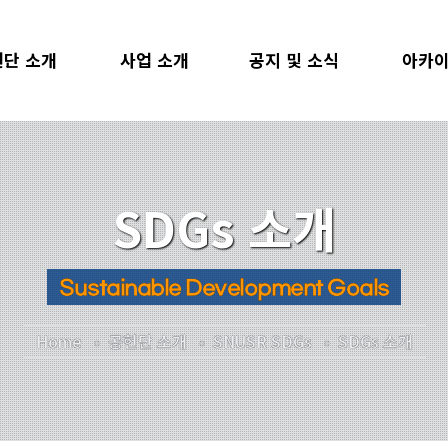
단 소개
사업 소개
공지 및 소식
아카
장 인사말
사회봉사교과목
공지사항
자료검
관 소개
사회공헌형 교과목
공헌단 소식
지난 
SDGs 소개
SR SDGs
사회공헌아카데미
뉴스레터
조직도
SNU공헌단
언론보도
Sustainable Development Goals
리더스클럽
찾아가는 멘토링
1:1 문의
Home
공헌단 소개
SNUSR SDGs
SDGs 소개
USR 후원
SNU멘토링
 및 백서
학생사회공헌단
시는 길
샤눔상호문화공헌단