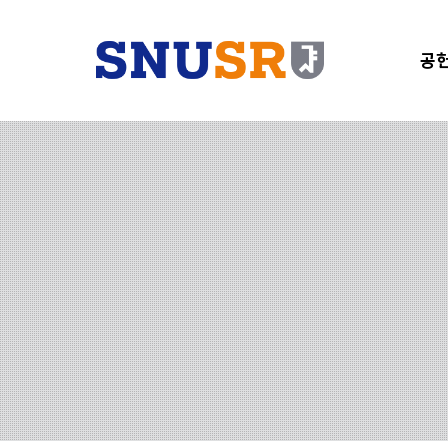
공헌
단
기
SNU
샤눔
SN
총서
오