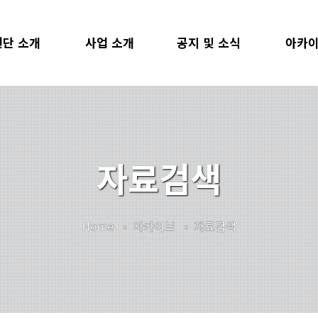
단 소개
사업 소개
공지 및 소식
아카
장 인사말
사회봉사교과목
공지사항
자료검
관 소개
사회공헌형 교과목
공헌단 소식
지난 
자료검색
SR SDGs
사회공헌아카데미
뉴스레터
조직도
SNU공헌단
언론보도
리더스클럽
찾아가는 멘토링
1:1 문의
Home
아카이브
자료검색
USR 후원
SNU멘토링
 및 백서
학생사회공헌단
시는 길
샤눔상호문화공헌단