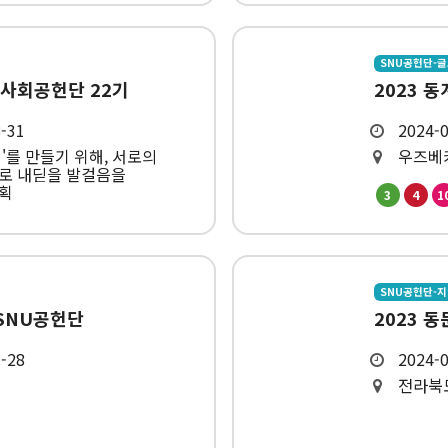
SNU공헌단-
생사회공헌단 22기
2023 
8-31
2024-0
회'를 만들기 위해, 서로의
우즈베
로 내딛을 발걸음을
획
3
4
1
SNU공헌단-
 SNU공헌단
2023 
1-28
2024-0
전라북