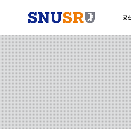
공헌
단
기
SNU
샤눔
SN
총서
오