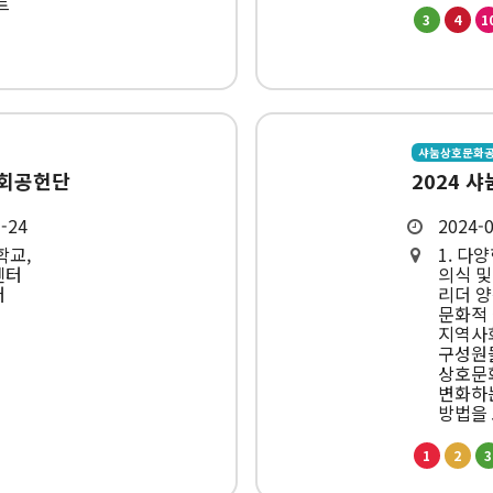
트
3
4
1
샤눔상호문화
사회공헌단
2024 
7-24
2024-0
학교,
1. 다
센터
의식 및
터
리더 양
문화적 
지역사
구성원들
상호문화
변화하
방법을
1
2
3