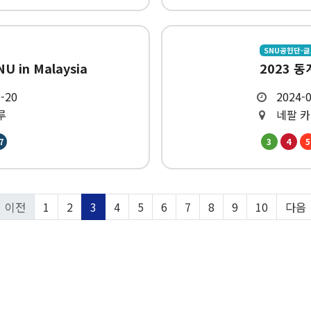
SNU공헌단-
U in Malaysia
2023 동
1-20
2024-0
루
네팔 
7
3
4
5
이전
1
2
3
4
5
6
7
8
9
10
다음