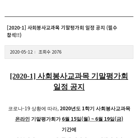
[2020-1] 사회봉사교과목 기말평가회 일정 공지 (필수
참석!!)
2020-05-12
조회수 2076
l
[2020-1]
사회봉사교과목 기말평가회
일정 공지
-19
,
2020
1
코로나
상황에 따라
년도
학기 사회봉사교과목
6
15
(
) ~ 6
19
(
)
온라인
기말평가회가
월
일
월
월
일
금
기간에