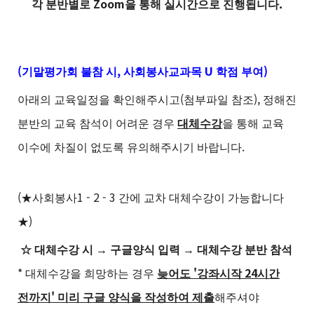
Zoom
.
각 분반별로
을 통해 실시간으로 진행됩니다
(
,
U
)
기말평가회 불참 시
사회봉사교과목
학점 부여
(
),
아래의 교육일정을 확인해주시고
첨부파일 참조
정해진
분반의 교육 참석이 어려운 경우
대체수강
을
통해 교육
.
이수에 차질이 없도록 유의해주시기 바랍니다
(
1 - 2 - 3
★
사회봉사
간에 교차 대체수강이 가능합니다
)
★
☆
대체수강 시
→
구글양식 입력
→
대체수강 분반 참석
*
'
24
대체수강을 희망하는 경우
늦어도
강좌시작
시간
'
전까지
미리 구글 양식을 작성하여 제출
해주셔야