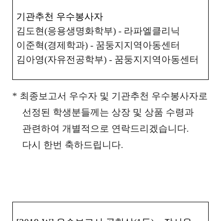
기관추천 우수봉사자
김도현
(
응용생명화학부
) -
라파엘클리닉
이준혁
(
경제학과
) -
꿈둥지지역아동센터
김아영
(
자유전공학부
) -
꿈둥지지역아동센터
*
최종보고서 우수자 및 기관추천 우수봉사자로
선정된 학생분들께는 상장 및 상품 수령과
관련하여 개별적으로 연락드리겠습니다
.
다시 한번 축하드립니다
.