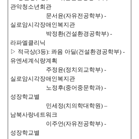
관악청소년회관
문서윤
(
자유전공학부
) -
실로암시각장애인복지관
박정환
(
건설환경공학부
) -
라파엘클리닉
▷
적극상
(3
등
):
콰윰 아딜
(
건설환경공학부
) -
유엔세계식량계획
주정윤
(
정치외교학부
) -
실로암시각장애인복지관
노정후
(
중어중문학과
) -
성장학교별
민세정
(
치의학대학원
)
–
남북사랑네트워크
이주언
(
자유전공학부
) -
성장학교별