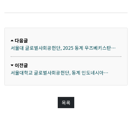
다음글
서울대 글로벌사회공헌단, 2025 동계 우즈베키스탄
SNU공헌단 with 영원무역 파견
이전글
서울대학교 글로벌사회공헌단, 동계 인도네시아
SNU공헌단 with ㈜삼익악기 파견
목록