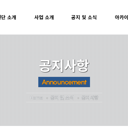
단 소개
사업 소개
공지 및 소식
아카
장 인사말
사회봉사교과목
공지사항
자료검
관 소개
사회공헌형 교과목
공헌단 소식
지난 
공지사항
SR SDGs
사회공헌아카데미
뉴스레터
조직도
SNU공헌단
언론보도
Announcement
리더스클럽
찾아가는 멘토링
1:1 문의
Home
공지 및 소식
공지사항
USR 후원
SNU멘토링
 및 백서
학생사회공헌단
시는 길
샤눔상호문화공헌단