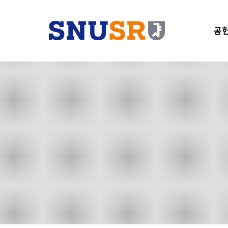
공헌
단
기
SNU
샤눔
SN
총서
오