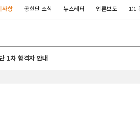
사회공헌PLUS+
지사항
공헌단 소식
뉴스레터
언론보도
1:1
교수사회공헌단
단 1차 합격자 안내